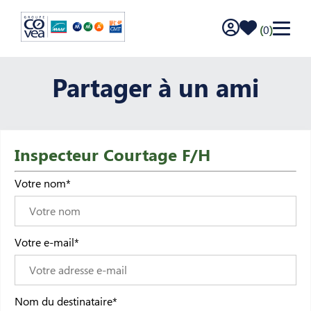
Log in to the cand
Saved offer
(
0
)
Menu
Partager à un ami
Inspecteur Courtage F/H
Votre nom
*
Votre e-mail
*
Nom du destinataire
*