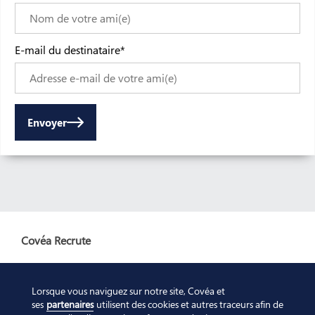
E-mail du destinataire
*
Envoyer
Covéa Recrute
Le Groupe et ses marques
Lorsque vous naviguez sur notre site, Covéa et
Informations utiles
ses
partenaires
utilisent des cookies et autres traceurs afin de