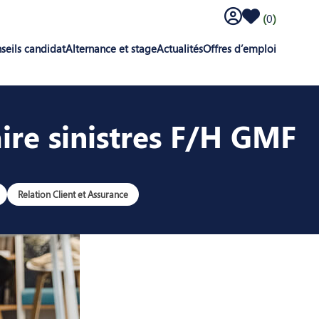
Log in to the candi
Saved offers
(
0
)
seils candidat
Alternance et stage
Actualités
Offres d’emploi
ire sinistres F/H GMF
Relation Client et Assurance