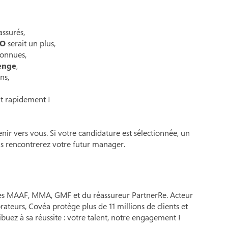
assurés,
TO
serait un plus,
connues,
lenge
,
ns,
nt rapidement !
ir vers vous. Si votre candidature est sélectionnée, un
s rencontrerez votre futur manager.
es MAAF, MMA, GMF et du réassureur PartnerRe. Acteur
ateurs, Covéa protège plus de 11 millions de clients et
ibuez à sa réussite : votre talent, notre engagement !