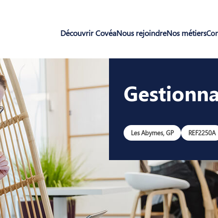
Découvrir Covéa
Nous rejoindre
Nos métiers
Con
Gestionna
Les Abymes, GP
REF2250A