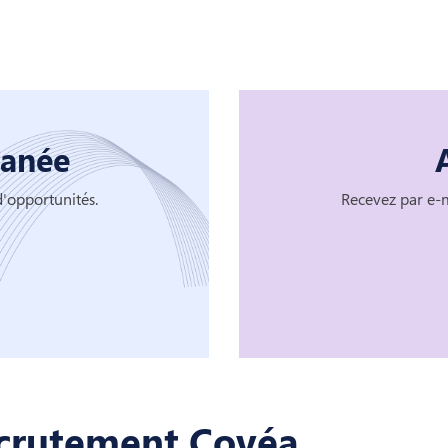
tanée
d'opportunités.
Recevez par e-m
ecrutement Covéa