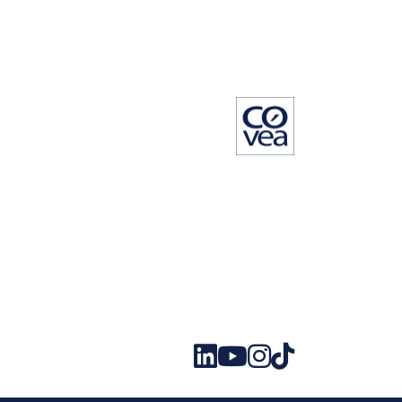
Visit LinkedIn Covéa
Visit Youtube Covéa
Visit Instagram Covéa
Visit TikTok Covéa