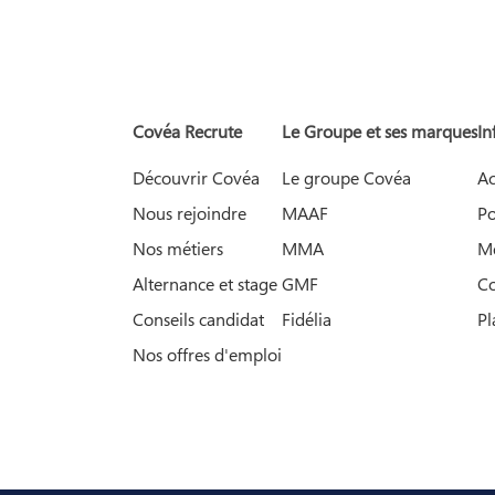
Covéa Recrute
Le Groupe et ses marques
In
Découvrir Covéa
Le groupe Covéa
Ac
Nous rejoindre
MAAF
Po
Nos métiers
MMA
Me
Alternance et stage
GMF
Co
Conseils candidat
Fidélia
Pl
Nos offres d'emploi