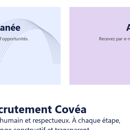
tanée
d'opportunités.
Recevez par e-m
ecrutement Covéa
, humain et respectueux. À chaque étape,
ge constructif et transparent.