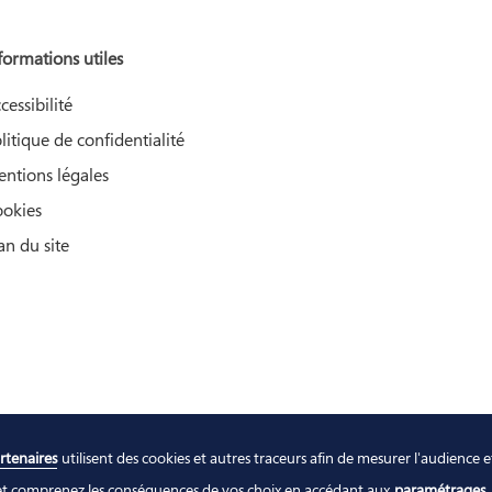
formations utiles
cessibilité
litique de confidentialité
ntions légales
okies
an du site
rtenaires
utilisent des cookies et autres traceurs afin de mesurer l'audience 
es et comprenez les conséquences de vos choix en accédant aux
paramétrages
.