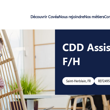
Découvrir Covéa
Nous rejoindre
Nos métiers
Con
CDD Assis
F/H
Saint-Herblain, FR
REF2495