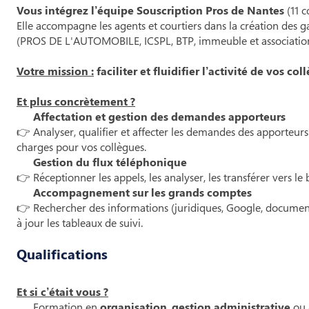
Vous intégrez l’équipe Souscription Pros de Nantes
(11 
Elle accompagne les agents et courtiers dans la création des ga
(PROS DE L'AUTOMOBILE, ICSPL, BTP, immeuble et association
Votre mission :
faciliter et fluidifier l’activité de vos col
Et plus concrètement ?
Affectation et gestion des demandes apporteurs
👉 Analyser, qualifier et affecter les demandes des apporteurs (v
charges pour vos collègues.
Gestion du flux téléphonique
👉 Réceptionner les appels, les analyser, les transférer vers le 
Accompagnement sur les grands comptes
👉 Rechercher des informations (juridiques, Google, documentai
à jour les tableaux de suivi.
Qualifications
Et si c’était vous ?
Formation en
organisation
,
gestion administrative
ou