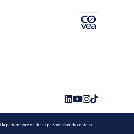
Visit LinkedIn Covéa
Visit Youtube Covéa
Visit Instagram Covéa
Visit TikTok Covéa
et la performance du site et personnaliser du contenu.