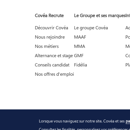
Covéa Recrute
Le Groupe et ses marques
In
Découvrir Covéa
Le groupe Covéa
Ac
Nous rejoindre
MAAF
Po
Nos métiers
MMA
Me
Alternance et stage
GMF
Co
Conseils candidat
Fidélia
Pl
Nos offres d'emploi
Lorsque vous naviguez sur notre site, Covéa et ses
pa
Consultez les finalités, personnalisez vos préférenc