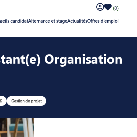
Log in to the candi
Saved offers
(
0
)
seils candidat
Alternance et stage
Actualités
Offres d’emploi
tant(e) Organisation
K
Gestion de projet